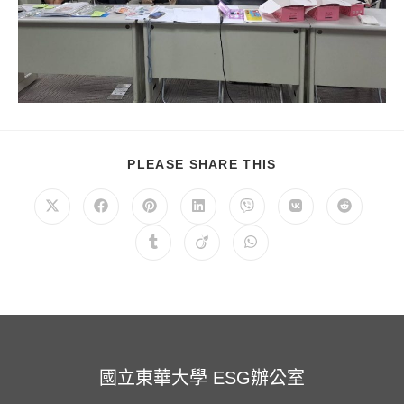
SHARE
PLEASE SHARE THIS
THIS
CONTENT
Opens
Opens
Opens
Opens
Opens
Opens
Opens
in
in
in
in
in
in
in
a
a
a
a
a
a
a
Opens
Opens
Opens
new
new
new
new
new
new
new
in
in
in
window
window
window
window
window
window
window
a
a
a
new
new
new
window
window
window
國立東華大學 ESG辦公室