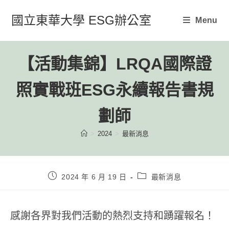
Skip
國立東華大學 ESG辦公室
Menu
to
content
【活動集錦】LRQA國際證
照實戰班ESG永續報告書規
劃師
>
2024
>
最新消息
Post
Post
2024 年 6 月 19 日
最新消息
published:
category:
感謝各界對我們活動的熱烈支持和踴躍報名！